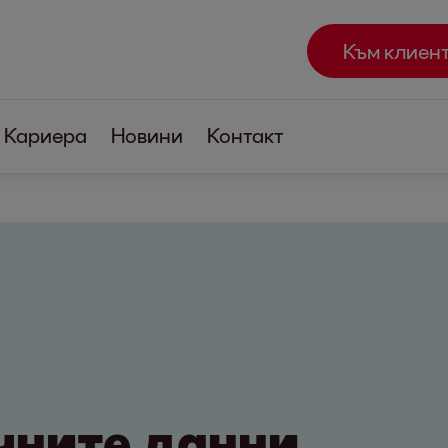
Към клиен
Кариера
Новини
Контакт
чните данни