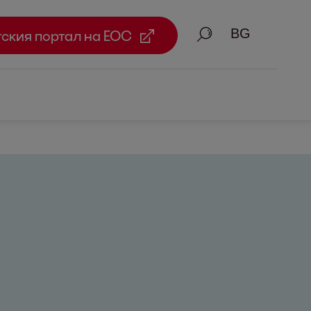
Търсене
тския портал на ЕОС