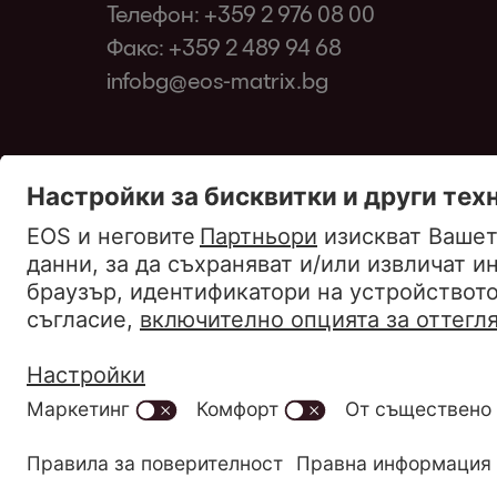
Телефон:
+359 2 976 08 00
Факс: +359 2 489 94 68
infobg@eos-matrix.bg
Уведомление за поверителност
Отпечатв
Променете настройките на бисквитки
Пра