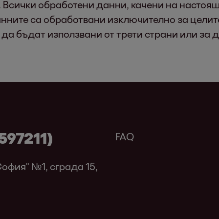
 Всички обработени данни, качени на настоя
анните са обработвани изключително за целит
 да бъдат използвани от трети страни или за д
597211)
FAQ
 София" №1, сграда 15,