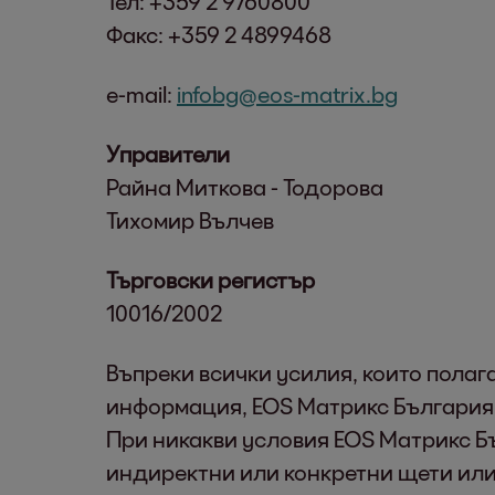
Тел: +359 2 9760800
Факс: +359 2 4899468
e-mail:
infobg@eos-matrix.bg
Управители
Райна Миткова - Тодорова
Тихомир Вълчев
Търговски регистър
10016/2002
Въпреки всички усилия, които полаг
информация, ЕОS Матрикс България 
При никакви условия ЕОS Матрикс Бъ
индиректни или конкретни щети или