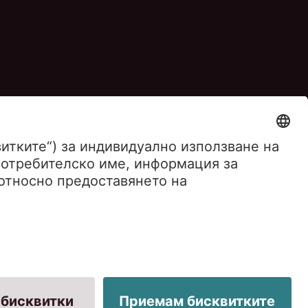
Сигнали по реда на ЗЗЛСПОИН
не на жалба