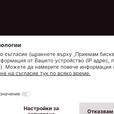
ане
Кодекс за поведение
Система за сигнализация
вила за защита на потребителите
Правила за подава