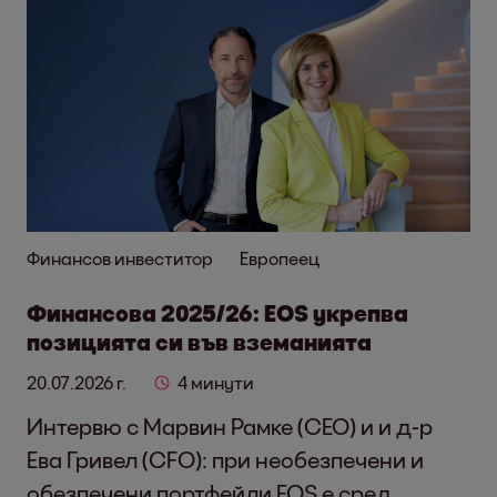
Финансов инвеститор
Европеец
Финансова 2025/26: EOS укрепва
позицията си във вземанията
20.07.2026 г.
4 минути
Интервю с Марвин Рамке (CEO) и и д-р
Ева Гривел (CFO): при необезпечени и
обезпечени портфейли EOS е сред