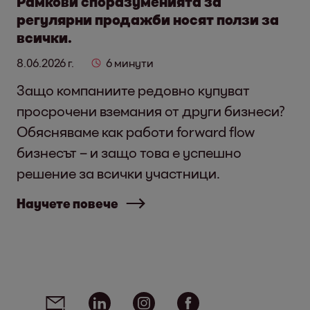
Рамкови споразуменията за
регулярни продажби носят ползи за
всички.
8.06.2026 г.
6 минути
Защо компаниите редовно купуват
просрочени вземания от други бизнеси?
Обясняваме как работи forward flow
бизнесът – и защо това е успешно
решение за всички участници.
Научете повече
Social media links - share article
Email
Linkedin
Instagram
Facebook