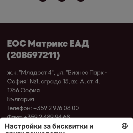
ЕОС Матрикс ЕАД
(208597211)
ж.к. "Младост 4", ул. "Бизнес Парк -
София" №1, сграда 15, вх. A, ет. 4.
1766 София
България
Телефон:
+359 2 976 08 00
Факс: +359 2 489 94 68
infobg@eos-matrix.bg