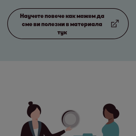
Научете повече как можем да
сме ви полезни в материала
тук