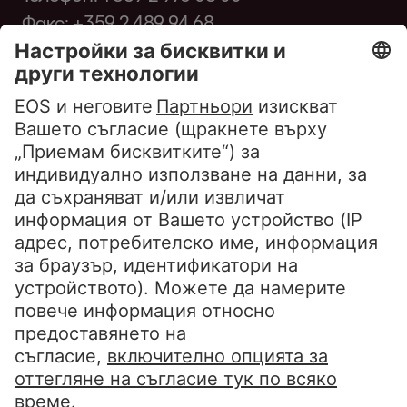
Факс: +359 2 489 94 68
infobg@eos-matrix.bg
FAQ