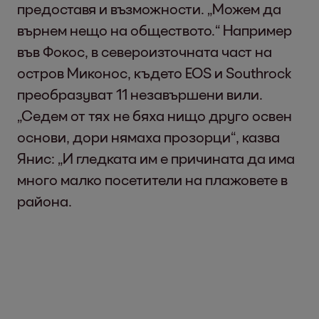
предоставя и възможности. „Можем да
върнем нещо на обществото.“ Например
във Фокос, в североизточната част на
остров Миконос, където EOS и Southrock
преобразуват 11 незавършени вили.
„Седем от тях не бяха нищо друго освен
основи, дори нямаха прозорци“, казва
Янис: „И гледката им е причината да има
много малко посетители на плажовете в
района.