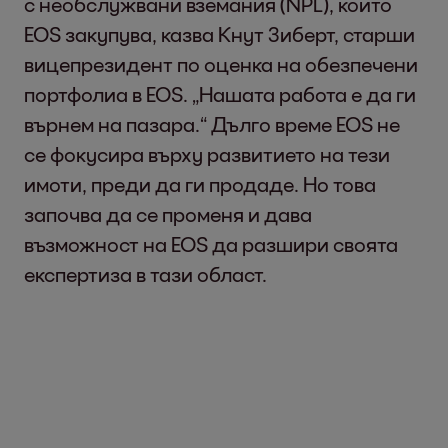
с необслужвани вземания (NPL), които
EOS закупува, казва Кнут Зиберт, старши
вицепрезидент по оценка на обезпечени
портфолиа в EOS. „Нашата работа е да ги
върнем на пазара.“ Дълго време EOS не
се фокусира върху развитието на тези
имоти, преди да ги продаде. Но това
започва да се променя и дава
възможност на EOS да разшири своята
експертиза в тази област.