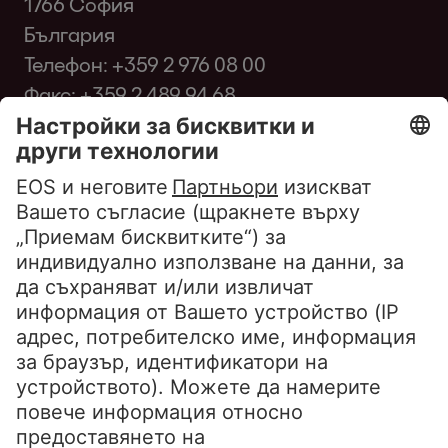
1766 София
България
Телефон:
+359 2 976 08 00
Факс: +359 2 489 94 68
infobg@eos-matrix.bg
FAQ