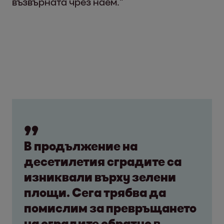
възвърната чрез наем.“
В продължение на
десетилетия сградите са
изниквали върху зелени
площи. Сега трябва да
помислим за превръщането
на сградите обратно в