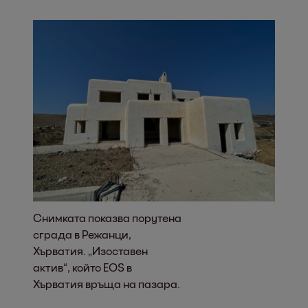
Снимката показва порутена
сграда в Режанци,
Хърватия. „Изоставен
актив“, който EOS в
Хърватия връща на пазара.