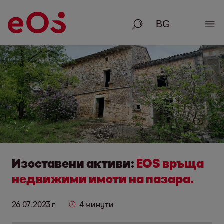
Търсене
Раз
Изоставени активи:
EOS връща
недвижими имоти на пазара.
26.07.2023 г.
4 минути