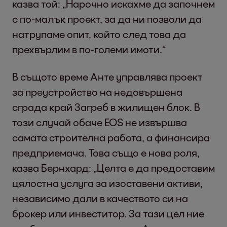
казва той: „Нарочно искахме да започнем
с по-малък проект, за да ни позволи да
натрупаме опит, който след това да
прехвърлим в по-големи имоти.“
В същото време Анте управлява проект
за преустройство на недовършена
сграда край Загреб в жилищен блок. В
този случай обаче EOS не извършва
самата строителна работа, а финансира
предприемача. Това също е нова роля,
казва Бернхард: „Целта е да предоставим
цялостна услуга за изоставени активи,
независимо дали в качеството си на
брокер или инвеститор. За тази цел ние