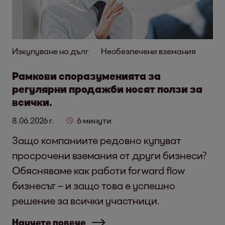
Изкупуване на дълг
Необезпечени вземания
Рамкови споразуменията за
регулярни продажби носят ползи за
всички.
8.06.2026 г.
6 минути
Защо компаниите редовно купуват
просрочени вземания от други бизнеси?
Обясняваме как работи forward flow
бизнесът – и защо това е успешно
решение за всички участници.
Научете повече