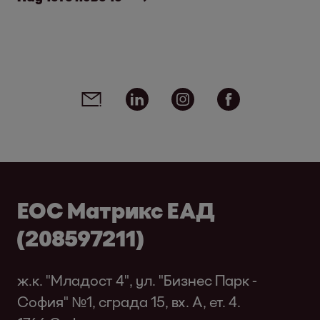
Social media links - share article
Email
Linkedin
Instagram
Facebook
ЕОС Матрикс ЕАД
(208597211)
ж.к. "Младост 4", ул. "Бизнес Парк -
София" №1, сграда 15, вх. A, ет. 4.