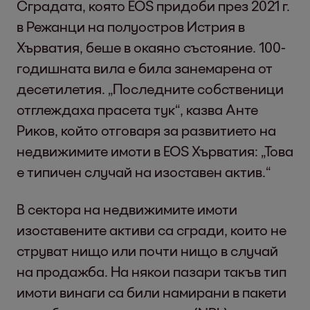
Сградата, която EOS придоби през 2021 г.
в Режанци на полуостров Истрия в
Хърватия, беше в окаяно състояние. 100-
годишната вила е била занемарена от
десетилетия. „Последните собственици
отглеждаха прасета тук“, казва Анте
Риков, който отговаря за развитието на
недвижимите имоти в EOS Хърватия: „Това
е типичен случай на изоставен актив.“
В сектора на недвижимите имоти
изоставените активи са сгради, които не
струват нищо или почти нищо в случай
на продажба. На някои пазари такъв тип
имоти винаги са били намирани в пакети