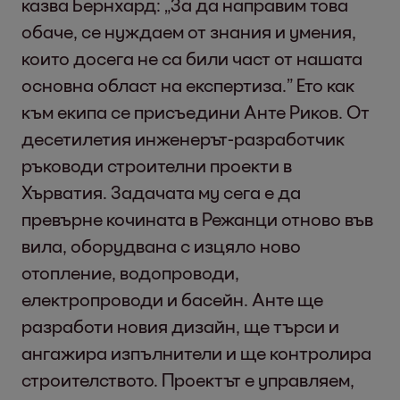
казва Бернхард: „За да направим това
обаче, се нуждаем от знания и умения,
които досега не са били част от нашата
основна област на експертиза.” Ето как
към екипа се присъедини Анте Риков. От
десетилетия инженерът-разработчик
ръководи строителни проекти в
Хърватия. Задачата му сега е да
превърне кочината в Режанци отново във
вила, оборудвана с изцяло ново
отопление, водопроводи,
електропроводи и басейн. Анте ще
разработи новия дизайн, ще търси и
ангажира изпълнители и ще контролира
строителството. Проектът е управляем,