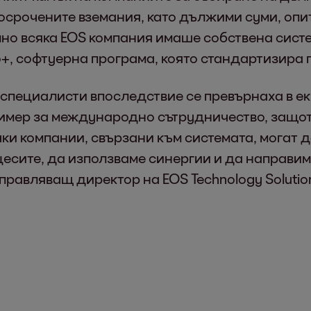
срочените вземания, като дължими суми, опит
но всяка EOS компания имаше собствена систе
o+, софтуерна програма, която стандартизира 
пециалисти впоследствие се превърнаха в екип
мер за международно сътрудничество, защото 
ки компании, свързани към системата, могат да
есите, да използваме синергии и да направим
правляващ директор на EOS Technology Solutions