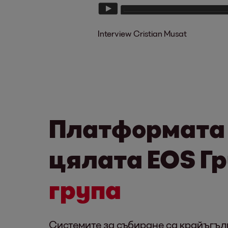
Interview Cristian Musat
Платформата 
цялата EOS Г
група
Системите за събиране са крайъгълн