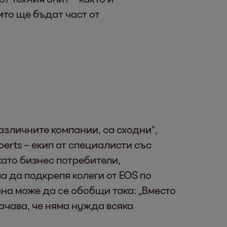
ито ще бъдат част от
азличните компании, са сходни“,
erts – екип от специалисти със
като бизнес потребители,
а да подкрепя колеги от EOS по
яна може да се обобщи така: „Вместо
начава, че няма нужда всяка