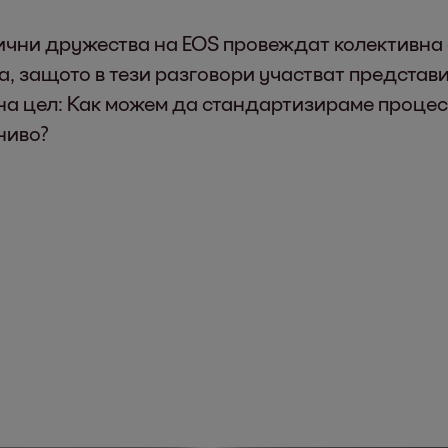
чни дружества на EOS провеждат колективна 
а, защото в тези разговори участват представи
а цел: Как можем да стандартизираме процеси
ниво?