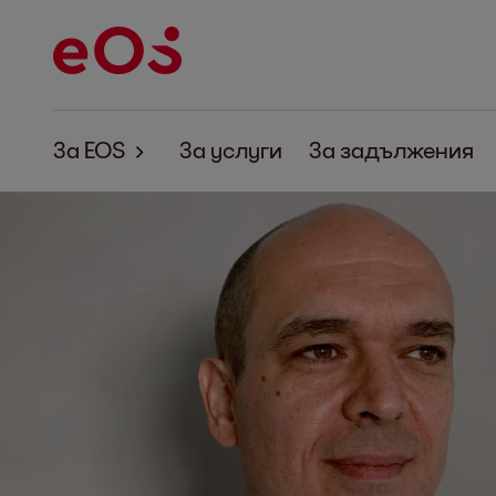
За EOS
За услуги
За задължения
За EOS
Корпоративна отговорност