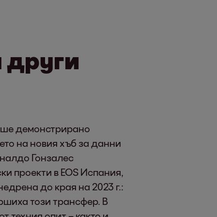
 други
беше демонстрирано
ето на новия хъб за данни
йналдо Гонзалес
ки проекти в EOS Испания,
недрена до края на 2023 г.:
ршиха този трансфер. В
т техния опит – както и