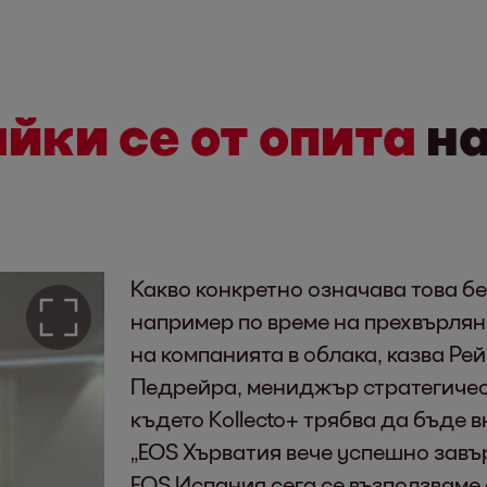
йки се от опита
на
Какво конкретно означава това 
например по време на прехвърлян
на компанията в облака, казва Ре
Педрейра, мениджър стратегичес
където Kollecto+ трябва да бъде в
„EOS Хърватия вече успешно завъ
EOS Испания сега се възползваме о