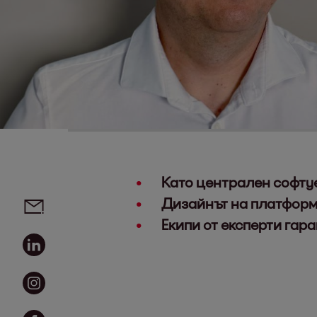
Като централен софтуе
Social media links - share article
Email
Дизайнът на платформ
Екипи от експерти га
Linkedin
Instagram
Facebook