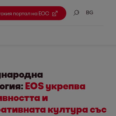
Търсене
тския портал на ЕОС
народна
огия:
EOS укрепва
вността и
ативната култура със