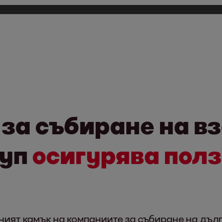
за събиране на в
руп
осигурява полз
ият камък на компаниите за събиране на дълг