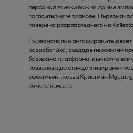
персонал всички важни данни за про
погасителните планове. Първоначал
поверено разработването на Kollect
Първоначално ангажираните десет с
разработиха, създаде перфектен при
базирана платформа, към която всич
позволява да стандартизираме проц
ефективен“, казва Кристиан Мусат, у
самото начало.