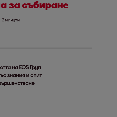
а за събиране
2 минути
стта на EOS Груп
ъс знания и опит
ъвършенстване