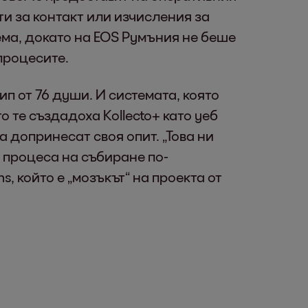
и за контакт или изчисления за
ма, докато на EOS Румъния не беше
процесите.
 от 76 души. И системата, която
те създадоха Kollecto+ като уеб
 допринесат своя опит. „Това ни
 процеса на събиране по-
, който е „мозъкът“ на проекта от