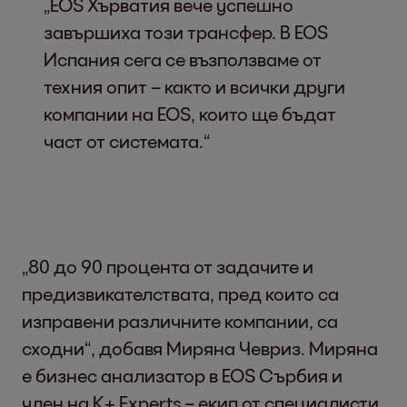
„EOS Хърватия вече успешно
завършиха този трансфер. В EOS
Испания сега се възползваме от
техния опит – както и всички други
компании на EOS, които ще бъдат
част от системата.“
„80 до 90 процента от задачите и
предизвикателствата, пред които са
изправени различните компании, са
сходни“, добавя Миряна Чевриз. Миряна
е бизнес анализатор в EOS Сърбия и
член на K+ Experts – екип от специалисти