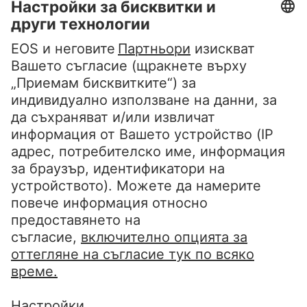
infobg@eos-matrix.bg
FAQ