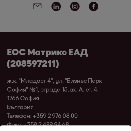
Social media links - share article
Email
Linkedin
Instagram
Facebook
ЕОС Матрикс ЕАД
(208597211)
ж.к. "Младост 4", ул. "Бизнес Парк -
София" №1, сграда 15, вх. A, ет. 4.
1766 София
България
Телефон:
+359 2 976 08 00
Факс: +359 2 489 94 68