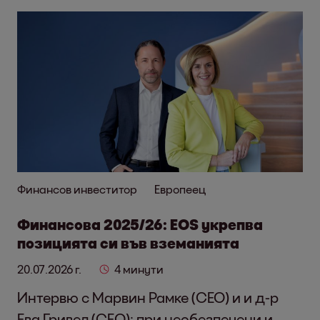
Финансов инвеститор
Европеец
Финансова 2025/26: EOS укрепва
позицията си във вземанията
20.07.2026 г.
4 минути
Интервю с Марвин Рамке (CEO) и и д-р
Ева Гривел (CFO): при необезпечени и