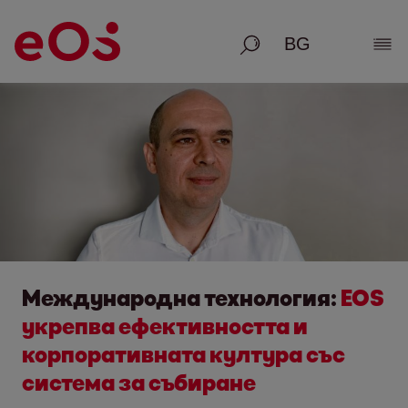
Търсене
Раз
Международна технология:
EOS
укрепва ефективността и
корпоративната култура със
система за събиране