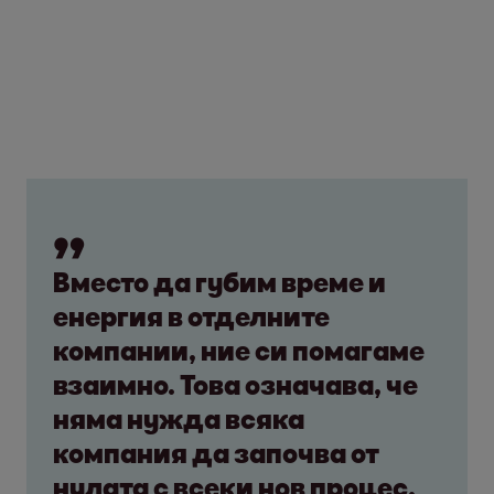
Вместо да губим време и
енергия в отделните
компании, ние си помагаме
взаимно. Това означава, че
няма нужда всяка
компания да започва от
нулата с всеки нов процес.