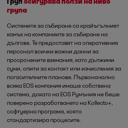
Груп
осигурява ползи на ниво
група
Системите за събиране са крайъгълният
камък на компаниите за събиране на
дългове. Те предоставят на оперативния
персонал всички важни данни за
просрочените вземания, като дължими
суми, опити за контакт или изчисления за
погасителните планове. Първоначално
всяка EOS компания имаше собствена
система, докато на EOS Румъния не беше
поверено разработването на Kollecto+,
софтуерна програма, която
стандартизира процесите.