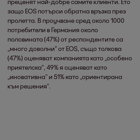
преценят най-добре самите клиенти. Ето
защо EOS потърси обратна връзка през
пролетта. В проучване сред около 1000
потребители в Германия около
половината (47%) от респондентите са
„много доволни” от EOS, също толкова
(47%) оценяват компанията като „особено
приятелска”, 49% я оценяват като
„иновативна” и 51% като „ориентирана
към решения”.