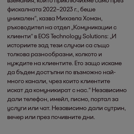
вземания, които приключихме само през
фискалната 2022–2023 г., беше
уникален“, казва Михаела Хоман,
ръководител на отдел „Комуникации с
клиенти“ в EOS Technology Solutions: „И
историите зад тези случаи са също
толкова разнообразни, колкото и
нуждите на клиентите. Ето защо искаме
да бъдем достъпни по възможно най-
много канали, чрез които клиентите
искат да комуникират с нас.“ Независимо
дали телефон, имейл, писмо, портал за
услуги или чат. Независимо дали сутрин,
вечер или през почивните дни.