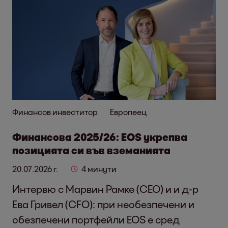
Финансов инвеститор
Европеец
Финансова 2025/26: EOS укрепва
позицията си във вземанията
20.07.2026 г.
4 минути
Интервю с Марвин Рамке (CEO) и и д-р
Ева Гривел (CFO): при необезпечени и
обезпечени портфейли EOS е сред