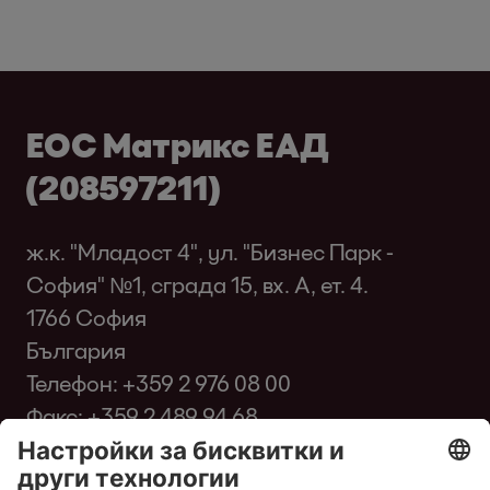
ЕОС Матрикс ЕАД
(208597211)
ж.к. "Младост 4", ул. "Бизнес Парк -
София" №1, сграда 15, вх. A, ет. 4.
1766 София
България
Телефон:
+359 2 976 08 00
Факс: +359 2 489 94 68
infobg@eos-matrix.bg