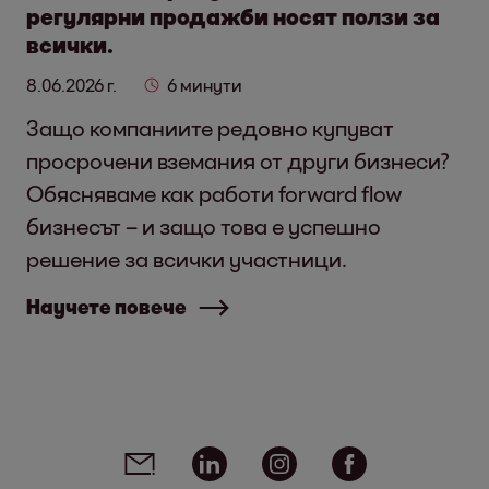
регулярни продажби носят ползи за
всички.
8.06.2026 г.
6 минути
Защо компаниите редовно купуват
просрочени вземания от други бизнеси?
Обясняваме как работи forward flow
бизнесът – и защо това е успешно
решение за всички участници.
Научете повече
Social media links - share article
Email
Linkedin
Instagram
Facebook