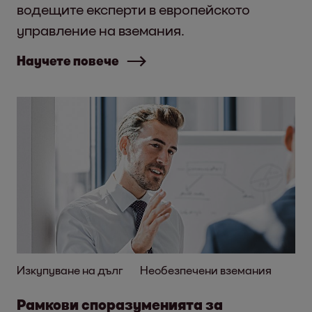
водещите експерти в европейското
управление на вземания.
Научете повече
Изкупуване на дълг
Необезпечени вземания
Рамкови споразуменията за