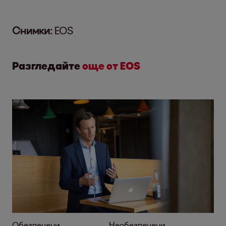
Снимки:
EOS
Разгледайте
още от EOS
Обезпечени
Необезпечени