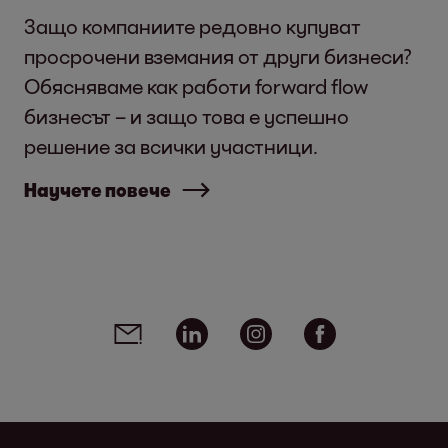
Защо компаниите редовно купуват
просрочени вземания от други бизнеси?
Обясняваме как работи forward flow
бизнесът – и защо това е успешно
решение за всички участници.
Научете повече
Social media links - share article
Email
Linkedin
Instagram
Facebook