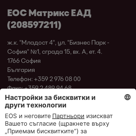
ЕОС Матрикс ЕАД
(208597211)
ж.к. "Младост 4", ул. "Бизнес Парк -
София" №1, сграда 15, вх. A, ет. 4.
1766 София
България
Телефон:
+359 2 976 08 00
Факс: +359 2 489 94 68
infobg@eos-matrix.bg
FAQ