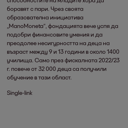
способностите на младите хора да
боравят с пари. Чрез своята
образователна инициатива
„ManoMoneta“, фондацията вече успя да
подобри финансовите умения и да
преодолее несигурността на деца на
възраст между 9 и 13 години в около 1400
училища. Само през фискалната 2022/23
г. повече от 32 000 деца са получили
обучение в тази област.
Single-link