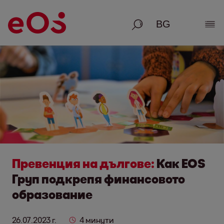
Търсене
Раз
Превенция на дългове:
Как EOS
Груп подкрепя финансовото
образование
26.07.2023 г.
4 минути