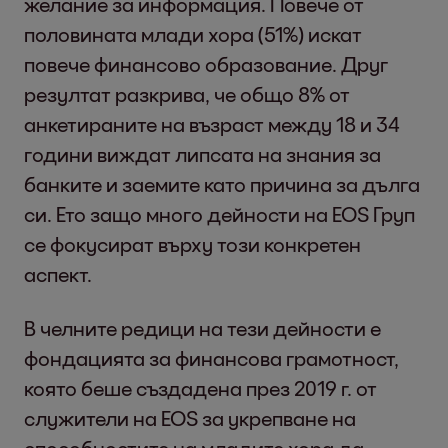
желание за информация. Повече от
половината млади хора (51%) искат
повече финансово образование. Друг
резултат разкрива, че общо 8% от
анкетираните на възраст между 18 и 34
години виждат липсата на знания за
банките и заемите като причина за дълга
си. Ето защо много дейности на EOS Груп
се фокусират върху този конкретен
аспект.
В челните редици на тези дейности е
фондацията за финансова грамотност,
която беше създадена през 2019 г. от
служители на EOS за укрепване на