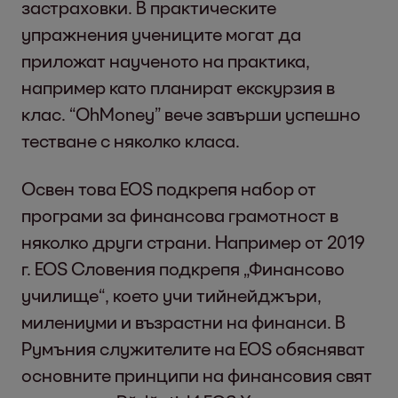
застраховки. В практическите
упражнения учениците могат да
приложат наученото на практика,
например като планират екскурзия в
клас. “OhMoney” вече завърши успешно
тестване с няколко класа.
Освен това EOS подкрепя набор от
програми за финансова грамотност в
няколко други страни. Например от 2019
г. EOS Словения подкрепя „Финансово
училище“, което учи тийнейджъри,
милениуми и възрастни на финанси. В
Румъния служителите на EOS обясняват
основните принципи на финансовия свят