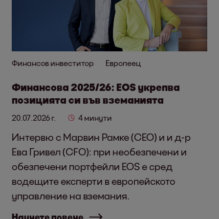
Финансов инвеститор
Европеец
Финансова 2025/26: EOS укрепва
позицията си във вземанията
20.07.2026 г.
4 минути
Интервю с Марвин Рамке (CEO) и и д-р
Ева Гривел (CFO): при необезпечени и
обезпечени портфейли EOS е сред
водещите експерти в европейското
управление на вземания.
Научете повече