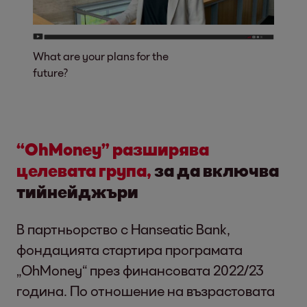
What are your plans for the
future?
“OhMoney” разширява
целевата група,
за да включва
тийнейджъри
В партньорство с Hanseatic Bank,
фондацията стартира програмата
„OhMoney“ през финансовата 2022/23
година. По отношение на възрастовата