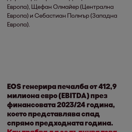
Европа), Щефан Олмайер (Централна
Европа) и Себастиан Полмър (Западна
Европа).
EOS генерира печалба от 412,9
милиона евро (EBITDA) през
финансовата 2023/24 година,
което представлява спад
спрямо предходната година.
Как трябва да се тълкува това