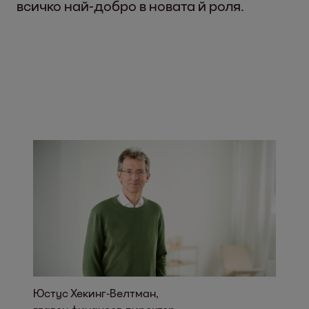
всичко най-добро в новата й роля.
Юстус Хекинг-Велтман,
Ева Гривел с