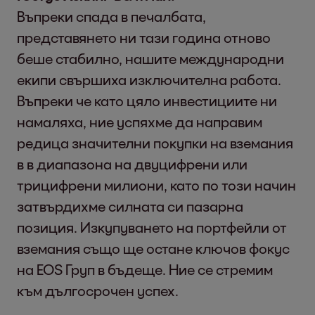
Въпреки спада в печалбата,
представянето ни тази година отново
беше стабилно, нашите международни
екипи свършиха изключителна работа.
Въпреки че като цяло инвестициите ни
намаляха, ние успяхме да направим
редица значителни покупки на вземания
в в диапазона на двуцифрени или
трицифрени милиони, като по този начин
затвърдихме силната си пазарна
позиция. Изкупуването на портфейли от
вземания също ще остане ключов фокус
на EOS Груп в бъдеще. Ние се стремим
към дългосрочен успех.