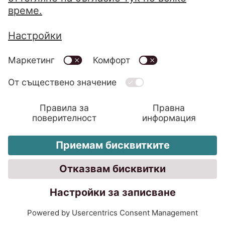
Централна Европа систематично ще
разширяваме бизнес развитието.
Нашата цел е да създадем ново ниво на
откритост, да намерим нови капиталови
партньори и да разкрием нови области
за приходи. Например обемът на
предлаганите необезпечени
необслужвани кредити намалява в
региона на Централна Европа и поради
това възнамеряваме да разширим
инвестициите в обезпечени
необслужвани кредити. Някои държави
вече имат подходящо ноу-хау, други
могат да се възползват от него.