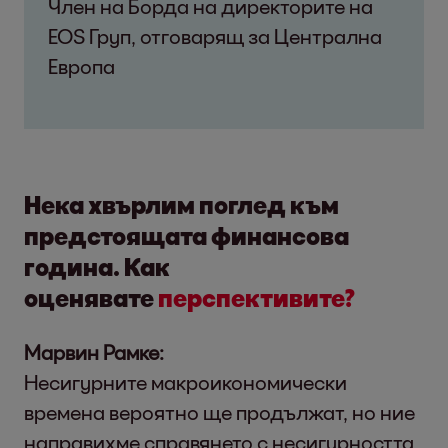
Член на Борда на директорите на
EOS Груп, отговарящ за Централна
Европа
Нека хвърлим поглед към
предстоящата финансова
година. Как
оценявате
перспективите?
Марвин Рамке:
Несигурните макроикономически
времена вероятно ще продължат, но ние
направихме справянето с несигурността