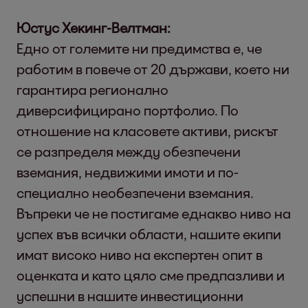
Юстус Хекинг-Велтман:
Едно от големите ни предимства е, че
работим в повече от 20 държави, което ни
гарантира регионално
диверсифицирано портфолио. По
отношение на класовете активи, рискът
се разпределя между обезпечени
вземания, недвижими имоти и по-
специално необезпечени вземания.
Въпреки че не постигаме еднакво ниво на
успех във всички области, нашите екипи
имат високо ниво на експертен опит в
оценката и като цяло сме предпазливи и
успешни в нашите инвестиционни