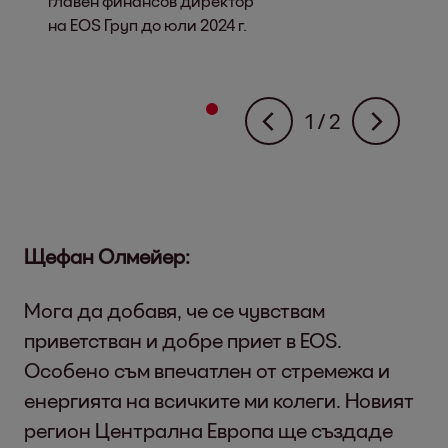
главен финансов директор
присъединя
на EOS Груп до юли 2024 г.
на EOS като
директор от а
>1
>2
1
/ 2
Щефан Олмейер:
Мога да добавя, че се чувствам
приветстван и добре приет в EOS.
Особено съм впечатлен от стремежа и
енергията на всичките ми колеги. Новият
регион Централна Европа ще създаде