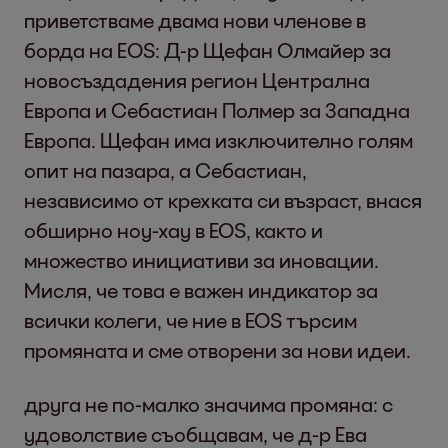
приветстваме двама нови членове в
борда на ЕOS: Д-р Щефан Олмайер за
новосъздадения регион Централна
Европа и Себастиан Полмер за Западна
Европа. Щефан има изключително голям
опит на пазара, а Себастиан,
независимо от крехката си възраст, внася
обширно ноу-хау в EOS, както и
множество инициативи за иновации.
Мисля, че това е важен индикатор за
всички колеги, че ние в EOS търсим
промяната и сме отворени за нови идеи.
друга не по-малко значима промяна: с
удоволствие съобщавам, че д-р Ева