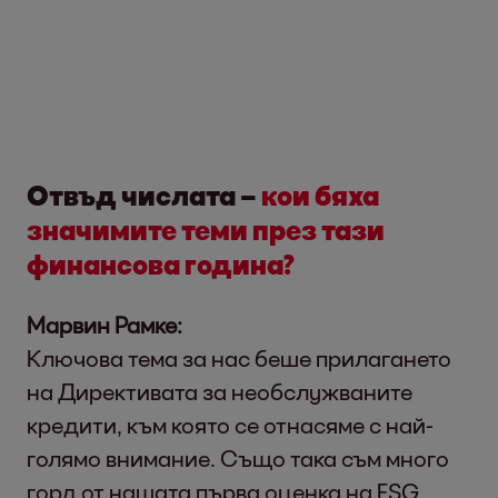
Отвъд числата –
кои бяха
значимите теми през тази
финансова година?
Марвин Рамке:
Ключова тема за нас беше прилагането
на Директивата за необслужваните
кредити, към която се отнасяме с най-
голямо внимание. Също така съм много
горд от нашата първа оценка на ESG