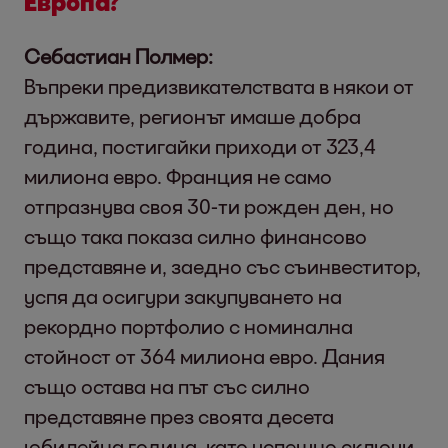
Европа?
Себастиан Полмер:
Въпреки предизвикателствата в някои от
държавите, регионът имаше добра
година, постигайки приходи от 323,4
милиона евро. Франция не само
отпразнува своя 30-ти рожден ден, но
също така показа силно финансово
представяне и, заедно със съинвеститор,
успя да осигури закупуването на
рекордно портфолио с номинална
стойност от 364 милиона евро. Дания
също остава на път със силно
представяне през своята десета
юбилейна година, като успешно сключи