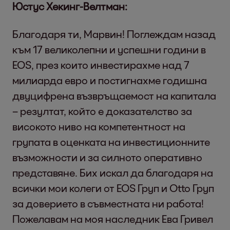
Юстус Хекинг-Велтман:
Благодаря ти, Марвин! Поглеждам назад
към 17 великолепни и успешни години в
EOS, през които инвестирахме над 7
милиарда евро и постигнахме годишна
двуцифрена възвръщаемост на капитала
– резултат, който е доказателство за
високото ниво на компетентност на
групата в оценката на инвестиционните
възможности и за силното оперативно
представяне. Бих искал да благодаря на
всички мои колеги от EOS Груп и Otto Груп
за доверието в съвместната ни работа!
Пожелавам на моя наследник Ева Гривел