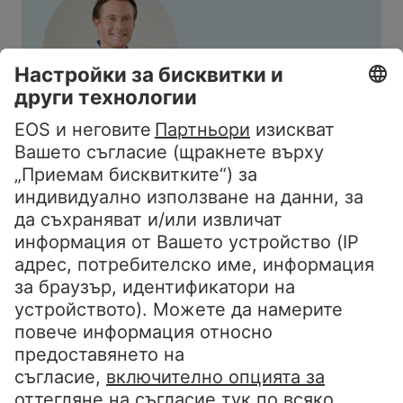
Карстен Тидов
Член на борда на директорите на
EOS Груп, отговарящ за Източна
Европа
Щефан Олмайер:
В рамките на новата структура за