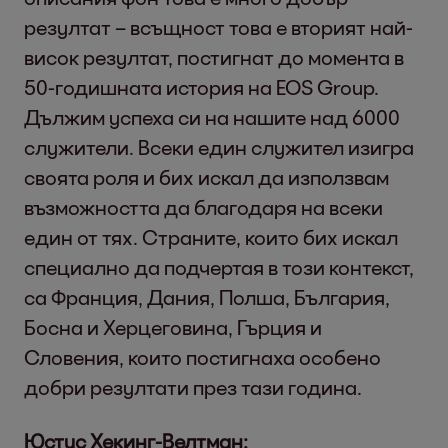
резултат – всъщност това е вторият най-
висок резултат, постигнат до момента в
50-годишната история на EOS Group.
Дължим успеха си на нашите над 6000
служители. Всеки един служител изигра
своята роля и бих искал да използвам
възможността да благодаря на всеки
един от тях. Страните, които бих искал
специално да подчертая в този контекст,
са Франция, Дания, Полша, България,
Босна и Херцеговина, Гърция и
Словения, които постигнаха особено
добри резултати през тази година.
Юстус Хекинг-Велтман: