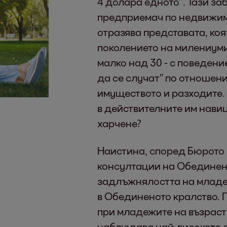
4 долара едното”. Тази з
предприемач по недвижим
отразява представата, коя
поколението на милениумит
малко над 30 - с поведени
да се случат” по отношени
имуществото и разходите. 
в действителните им навиц
харчене?
Наистина, според Бюрото
консултации на Обединен
задлъжнялостта на младе
в Обединеното кралство. П
при младежите на възраст 
наблюдава най-високото 