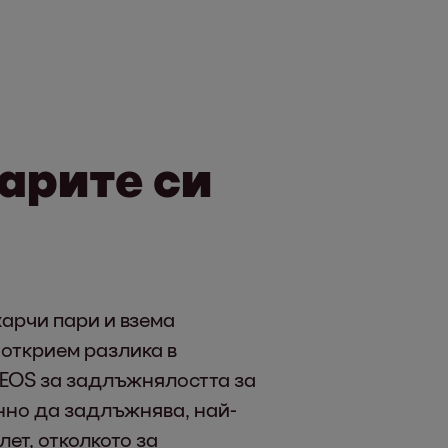
парите си
харчи пари и взема
 открием разлика в
 EOS за задлъжнялостта за
онно да задлъжнява, най-
ет, отколкото за