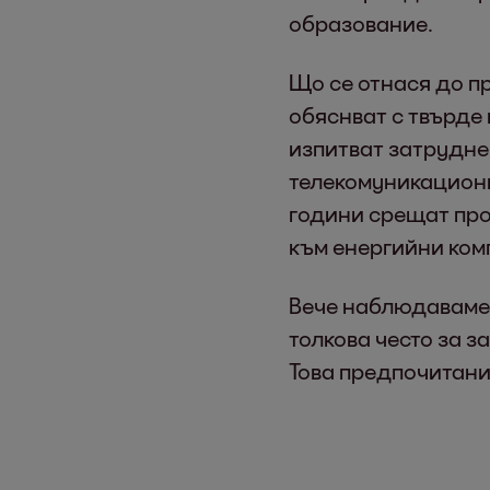
образование.
Що се отнася до п
обяснват с твърде
изпитват затрудне
телекомуникационн
години срещат про
към енергийни ком
Вече наблюдаваме 
толкова често за з
Това предпочитани