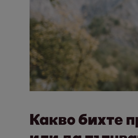
Какво бихте п
или да пътува