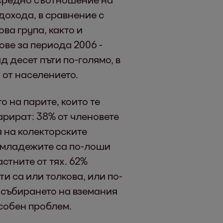
дохода, в сравнение с
ова група, както и
ове за периода 2006 -
ад десет пъти по-голямо, в
 от населението.
 на парите, които те
арират: 38% от членовете
 на колекторските
е младежите са по-лоши
стните от тях. 62%
и са или толкова, или по-
 събирането на вземания
особен проблем.