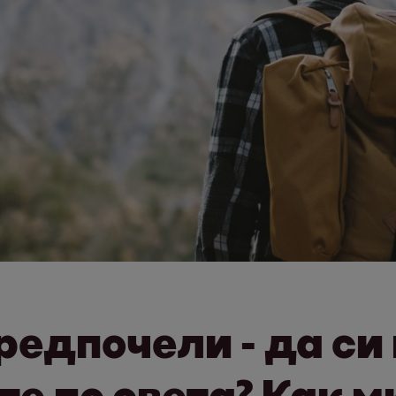
редпочели - да си
те по света? Как 