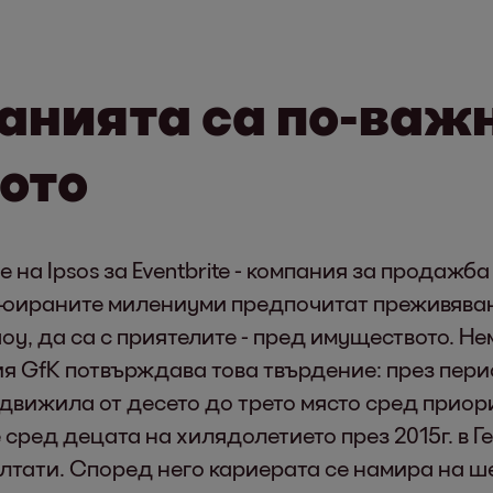
нията са по-важн
ото
на Ipsos за Eventbrite - компания за продажба
вюираните милениуми предпочитат преживявани
шоу, да са с приятелите - пред имуществото. Н
 GfK потвърждава това твърдение: през период
идвижила от десето до трето място сред приор
сред децата на хилядолетието през 2015г. в Г
тати. Според него кариерата се намира на ше