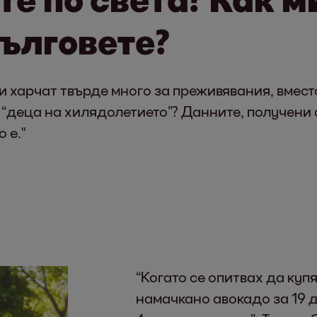
дълговете?
 и харчат твърде много за преживявания, вмест
е “деца на хилядолетието”? Данните, получени 
 е."
“Когато се опитвах да купя
намачкано авокадо за 19 д