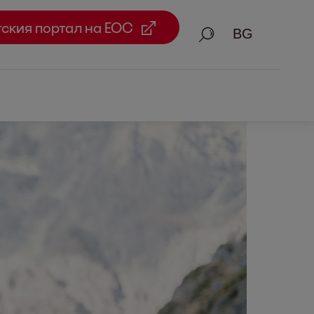
тския портал на ЕОС
Търсене