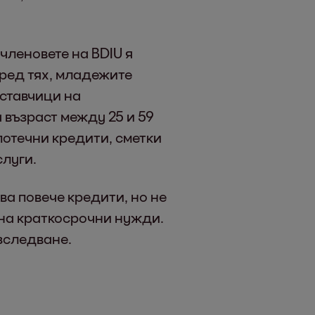
членовете на BDIU я
оред тях, младежите
ставчици на
 възраст между 25 и 59
потечни кредити, сметки
луги.
а повече кредити, но не
 на краткосрочни нужди.
зследване.