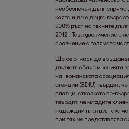
необезпечен дълг спрямо 
която и да е друга възраст
200% ръст на техните дълг
2012г. Това увеличение е н
сравнение с голямата част
Що се отнася до връщането
дължат, обаче мненията в
на Германската асоциация
агенции (BDIU) твърдят, ч
платци, отколкото по-възра
твърдят, че младите клиент
надеждни платци, така че
при тях не представлява 