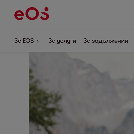
За EOS
За услуги
За задължения
За EOS
Корпоративна отговорност