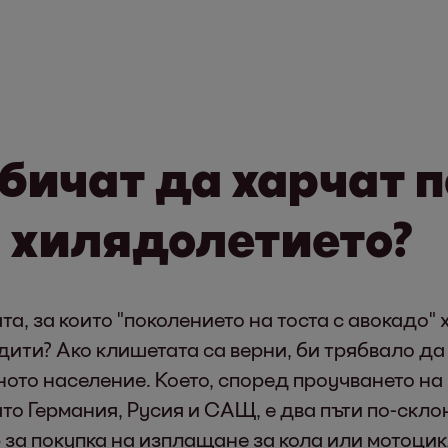
обичат да харчат 
 хилядолетието?
ата, за които "поколението на тоста с авокадо" 
дити? Ако клишетата са верни, би трябвало да
ното население. Което, според проучването на
като Германия, Русия и САЩ, е два пъти по-скл
 за покупка на изплащане за кола или мотоцикл