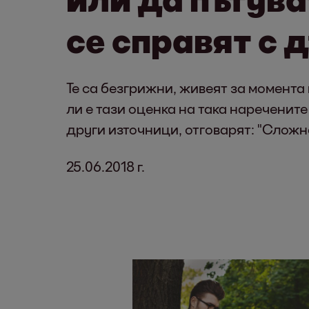
се справят с 
Те са безгрижни, живеят за момента
ли е тази оценка на така нареченит
други източници, отговарят: "Сложно
25.06.2018 г.