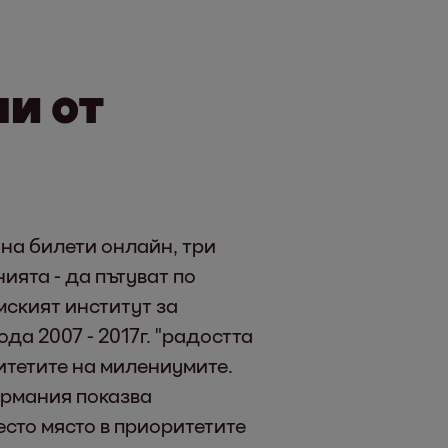
и от
 на билети онлайн, три
ята - да пътуват по
емският институт за
а 2007 - 2017г. "радостта
итетите на милениумите.
ермания показва
сто място в приоритетите