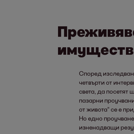
Преживява
имуществ
Според изследване 
четвърти от интер
света, да посетят 
пазарни проучвания
от живота" се е пр
Но едно проучване 
изненадващи резул