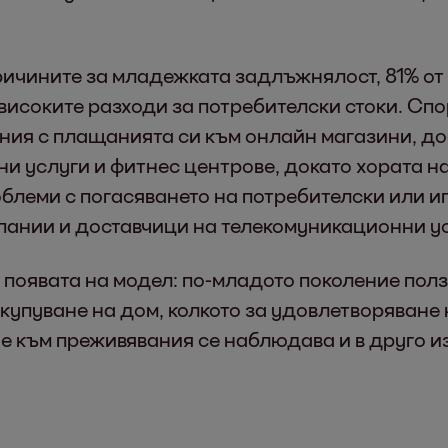
ричините за младежката задлъжнялост, 81% от 
 високите разходи за потребителски стоки. Сп
ния с плащанията си към онлайн магазини, до
и услуги и фитнес центрове, докато хората на
блеми с погасяването на потребителски или и
пании и доставчици на телекомуникационни ус
появата на модел: по-младото поколение ползв
акупуване на дом, колкото за удовлетворяване
е към преживявания се наблюдава и в друго и