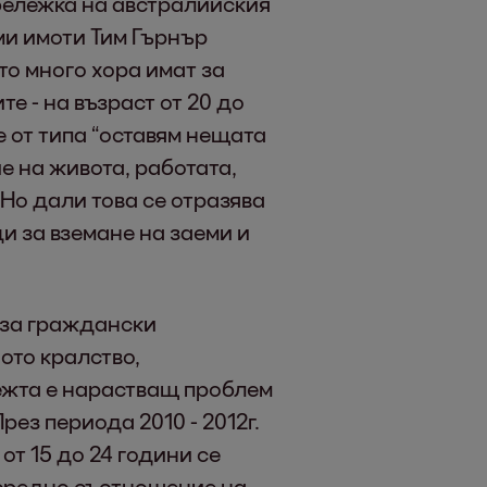
абележка на австралийския
и имоти Тим Гърнър
то много хора имат за
е - на възраст от 20 до
е от типа “оставям нещата
е на живота, работата,
Но дали това се отразява
и за вземане на заеми и
 за граждански
ото кралство,
жта е нарастващ проблем
рез периода 2010 - 2012г.
от 15 до 24 години се
средно съотношение на