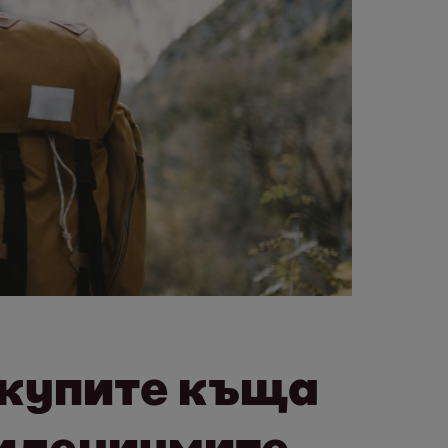
 купите къща
милениумите