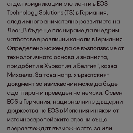
отдел комуникации с клиенти в EOS
Technology Solutions (TS) в Германия,
следи много внимателно развитието на
Леа: „В бъдеще планираме да внедрим
чатботове в различни канали в Германия.
Определено можем да се възползваме от
технологичната основа и знанията,
придобити в Хърватия и Белгия“, казва
Михаела. За това напр. хърватският
документ за изисквания може да бъде
адаптиран и преведен на немски. Освен
EOS в Германия, националните дъщерни
дружества на EOS в Испания и някои от
източноевропейските страни също
преразглеждат възможността за или