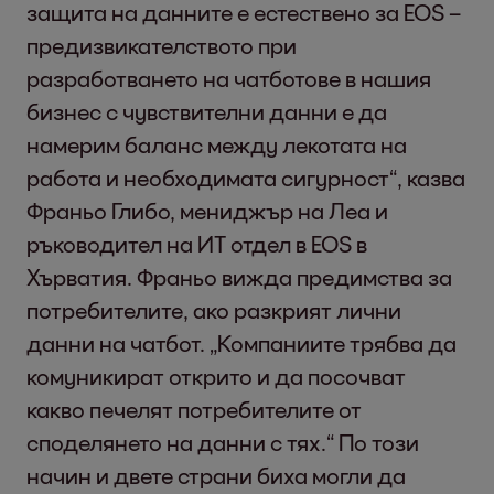
защита на данните е естествено за EOS –
предизвикателството при
разработването на чатботове в нашия
бизнес с чувствителни данни е да
намерим баланс между лекотата на
работа и необходимата сигурност“, казва
Франьо Глибо, мениджър на Леа и
ръководител на ИТ отдел в EOS в
Хърватия. Франьо вижда предимства за
потребителите, ако разкрият лични
данни на чатбот. „Компаниите трябва да
комуникират открито и да посочват
какво печелят потребителите от
споделянето на данни с тях.“ По този
начин и двете страни биха могли да