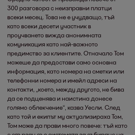
300 разговора с неизправни платци
всеки месец. Това не е учудващо, тъй
като всеки десети участник в
проучването вижда анонимната
комуникация като най-важното
предимство за клиентите. Отначало Том
можеше да предостави само основна
информация, като номера на сметки или
телефонни номера и имейл адреси на
контакти, „което, между другото, не бива
да се подценява и наистина донесе
голямо облекчение“, казва Уесли. След
като той и екипът му актуализираха Том,
Том може да прави много повече: тъй като
е свързан със системата за събиране на