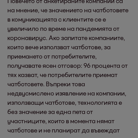
Повечето от анкетираните компании са
на мнение, че значението на чатботовете
в комуникацията с клиентите се е
увеличило по време на пандемията от
коронавирус. Ако запитате компаниите,
които вече използват чатботове, за
приемането от потребителите,
получавате ясен отговор: 96 процента от
тях казват, че потребителите приемат
чатботовете. Въпреки това
недвусмислено изявление на компании,
използващи чатботове, технологията е
без значение за една пета от
участниците, които в момента нямат
чатботове и не планират да въвеждат