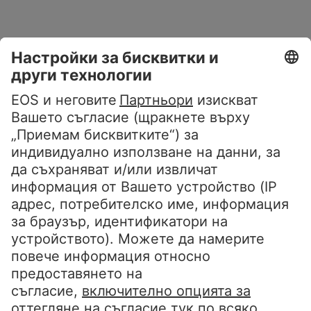
Профил на проучването:
В рамките на проучването за чатбот
EOS проведе 200 компютърно
подпомогнати телефонни
интервюта във всяка от 14
европейски държави (Германия,
Дания, Белгия, Швейцария,
Испания, Франция, Полша,
Словакия, Словения, Хърватия,
Унгария, България, Румъния и