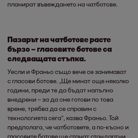
планират въвеждането на чатботове.
Пазарът на чатботове расте
бързо – гласовите ботове са
следващата стъпка.
Уесли и Франьо също вече се занимават
с гласови ботове. „Ще минат още няколко
години, преди те да бъдат напълно
внедрени – за да сме готови по това
време, трябва да се справим с
технологията сега“, казва Франьо. Той
предполага, че чатботовете, а по-късно и
гласовите ботове ще станат стандартни