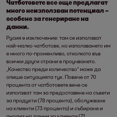
Чатботовете все още предлагат
много неизползван потенциал –
особено за генериране на
данни.
Русия е изключение: там се използват
най-малко чатботове, но използването им
е много по-променливо, отколкото във
всички други страни в проучването.
„Качество преди количество“ може да
опише ситуацията тук. Повече от 70
процента от чатботовете вече се
използват там за предоставяне на съвети
за продукти (78 процента), обслужване
на клиенти (73 процента) и събиране и
анализ на данни за клиенти (71