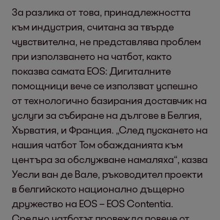
За разлика от това, принадлежността
към индустрия, считана за твърде
чувствителна, не представлява проблем
при използването на чатбот, както
показва самата EOS: Дигиталните
помощници вече се използват успешно
от технологично базирания доставчик на
услуги за събиране на дългове в Белгия,
Хърватия, и Франция. „След пускането на
нашия чатбот Том обажданията към
центъра за обслужване намаляха“, казва
Уесли ван де Вале, ръководител проекти
в белгийското национално дъщерно
дружество на EOS – EOS Contentia.
Средно чатботът провежда повече от