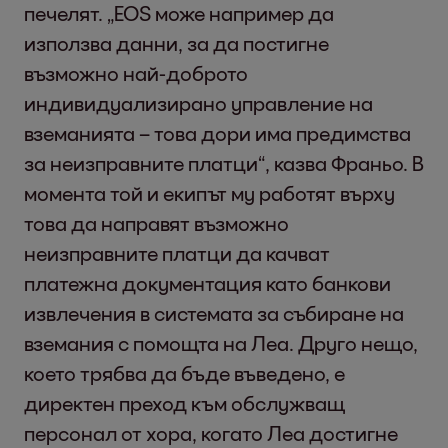
печелят. „EOS може например да
използва данни, за да постигне
възможно най-доброто
индивидуализирано управление на
вземанията – това дори има предимства
за неизправните платци“, казва Франьо. В
момента той и екипът му работят върху
това да направят възможно
неизправните платци да качват
платежна документация като банкови
извлечения в системата за събиране на
вземания с помощта на Леа. Друго нещо,
което трябва да бъде въведено, е
директен преход към обслужващ
персонал от хора, когато Леа достигне