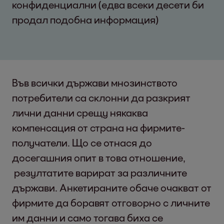
конфиденциални (едва всеки десети би
продал подобна информация)
Във всички държави мнозинството
потребители са склонни да разкрият
лични данни срещу някаква
компенсация от страна на фирмите-
получатели. Що се отнася до
досегашния опит в това отношение,
резултатите варират за различните
държави. Анкетираните обаче очакват от
фирмите да боравят отговорно с личните
им данни и само тогава биха се