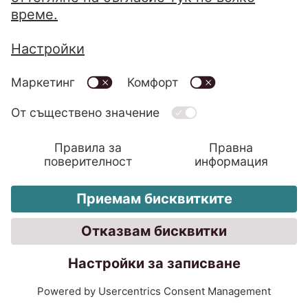
потребителите да продадат свои лични
данни (всеки трети) е дори по-висока от
търсенето им от страна на фирми, тъй
като досега едва на всеки пети е
предлагано възнаграждение за това.
Тоест, фирмите имат добри възможности
за сключване на подобна сделка с
потребителите, ако спечелят доверието
им.
Изтегляне
Цифровият
свят в ролята на
балансьор
Данните вече са ценна стока и