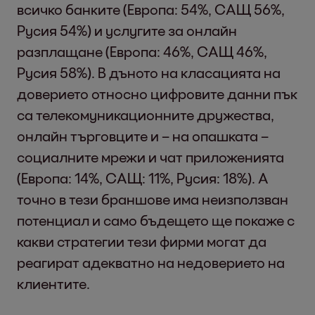
всичко банките (Европа: 54%, САЩ 56%,
Русия 54%) и услугите за онлайн
разплащане (Европа: 46%, САЩ 46%,
Русия 58%). В дъното на класацията на
доверието относно цифровите данни пък
са телекомуникационните дружества,
онлайн търговците и – на опашката –
социалните мрежи и чат приложенията
(Европа: 14%, САЩ: 11%, Русия: 18%). А
точно в тези браншове има неизползван
потенциал и само бъдещето ще покаже с
какви стратегии тези фирми могат да
реагират адекватно на недоверието на
клиентите.