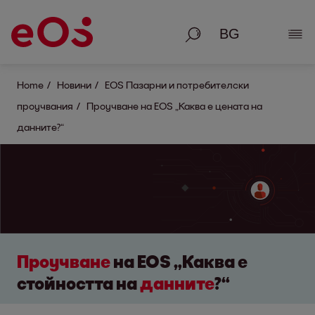
Търсене
Раз
Home
Новини
EOS Пазарни и потребителски
проучвания
Проучване на EOS „Каква е цената на
данните?“
Проучване
на EOS „Каква е
стойността на
данните
?“