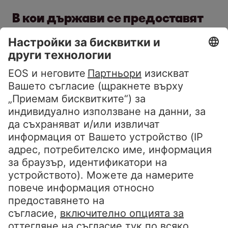
В кои държави се предоставят
лични
данни срещу
компенсация
?
В международен план почти всеки шести
вече се е съгласявал да сподели лични
данни срещу компенсация. Въпреки това
има сериозни разлики между държавите:
в Испания (26%) и Румъния (24%) това се
сключва по-често, докато в други
държави в Югоизточна Европа, като напр.
Словения (10%) и Северна Македония
(7%) все още е рядкост.
Интересното е, че отчасти готовността на