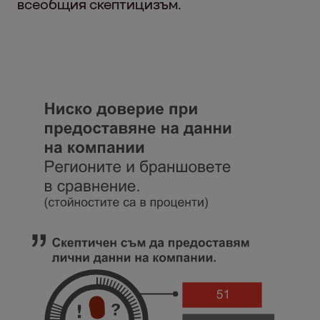
всеобщия скептицизъм.