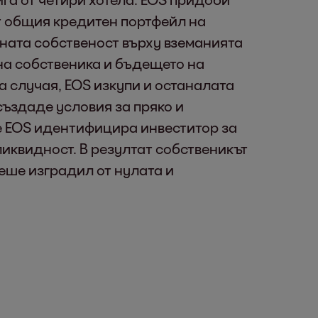
т общия кредитен портфейл на
аната собственост върху вземанията
на собственика и бъдещето на
а случая, EOS изкупи и останалата
създаде условия за пряко и
те EOS идентифицира инвеститор за
ликвидност. В резултат собственикът
беше изградил от нулата и