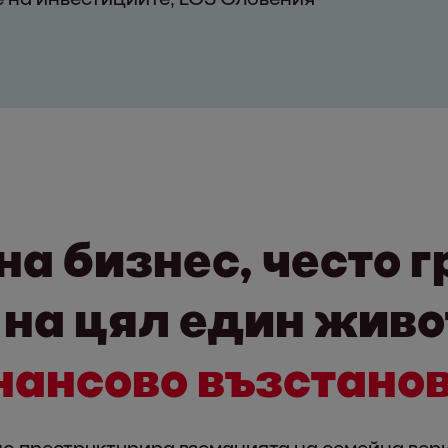
а бизнес, често г
на цял един живот
нансово възстано
о преструктурира вземанията на семейна вери