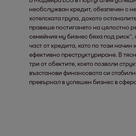
необслужван кредит, обезпечен с н
хотелската група, докато останалит
правеше постигането на цялостно р
семейния му бизнес бяха под риск“,
част от кредита, като по този начи
ефективно преструктуриране. В тяс
три от обектите, което позволи стр
възстанови финансовата си стабилно
превърнал в успешен бизнес в сфера