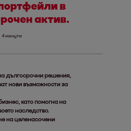
портфейли в
рочен актив.
4 минути
 на дългосрочни решения,
ват нови възможности за
изнес, като помогна на
воето наследство.
ане на целенасочени