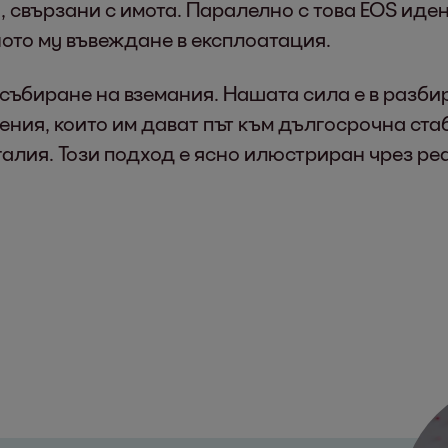
 свързани с имота. Паралелно с това EOS ид
ото му въвеждане в експлоатация.
 събиране на вземания. Нашата сила е в разби
ения, които им дават път към дългосрочна ст
алия. Този подход е ясно илюстриран чрез ре