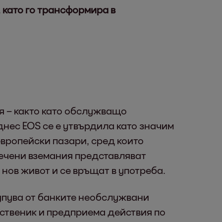
 като го трансформира в
ия – както като обслужващо
днес EOS се е утвърдила като значим
вропейски пазари, сред които
печени вземания представляват
нов живот и се връщат в употреба.
упува от банките необслужвани
бственик и предприема действия по