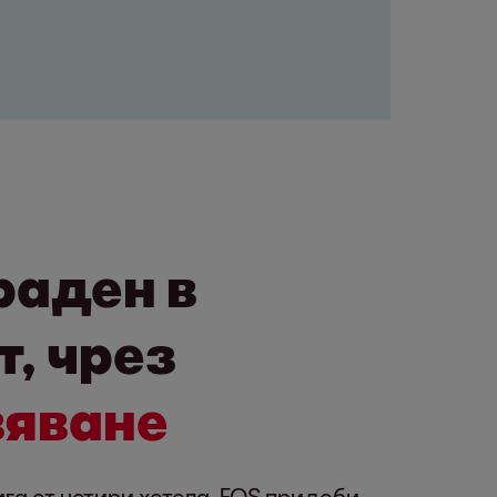
раден в
, чрез
вяване
га от четири хотела. EOS придоби