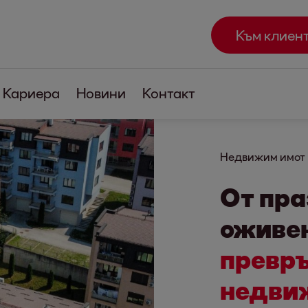
Към клиен
Кариера
Новини
Контакт
Недвижим имот
От пра
оживе
превръ
недви