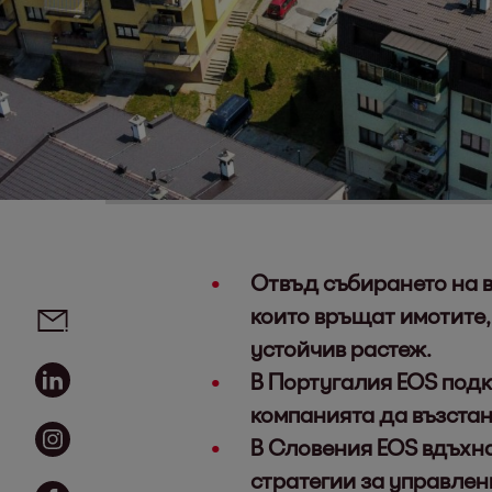
Отвъд събирането на в
Social media links - share article
Email
които връщат имотите,
устойчив растеж.
Linkedin
В Португалия EOS подк
компанията да възстан
Instagram
В Словения EOS вдъхна
стратегии за управлен
Facebook