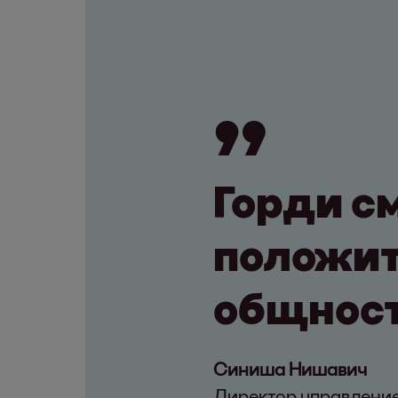
Горди с
положит
общност
Синиша Нишавич
Директор управление