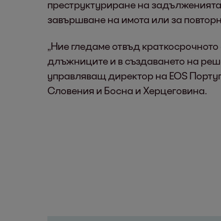
преструктуриране на задълженията,
завършване на имота или за повторн
„Ние гледаме отвъд краткосрочното
длъжниците и в създаването на реш
управляващ директор на EOS Португ
Словения и Босна и Херцеговина.