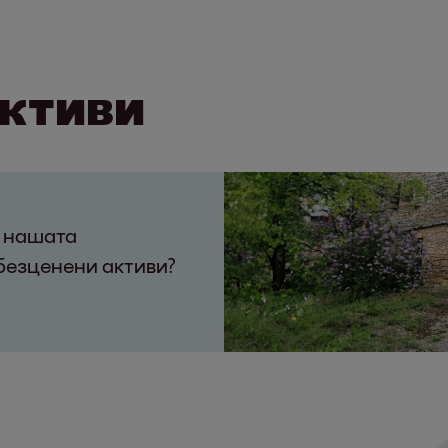
активи
а нашата
обезценени активи?