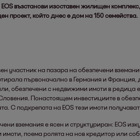
 EOS възстанови изоставен жилищен комплекс,
 проект, който днес е дом на 150 семейства.
ивен участник на пазара на обезпечени вземан
артирала първоначално в Германия и Франция, 
ли, обезпечени с недвижими имоти в редица е
 Словения. Понастоящем инвестициите в обез
та. С подкрепата на EOS тези имоти получават 
чени вземания е ясен и структуриран: EOS изк
 имоти, поема ролята на нов кредитор или со