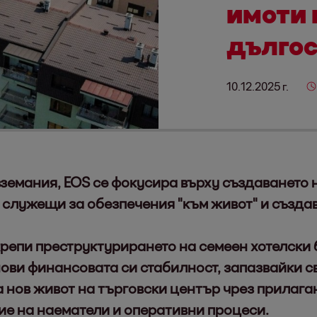
имоти 
дългос
10.12.2025 г.
земания, EOS се фокусира върху създаването
 служещи за обезпечения "към живот" и създа
репи преструктурирането на семеен хотелски б
ови финансовата си стабилност, запазвайки с
 нов живот на търговски център чрез прилаг
ие на наематели и оперативни процеси.