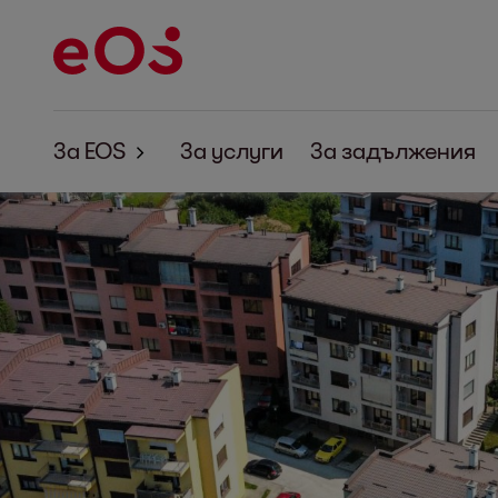
За EOS
За услуги
За задължения
За EOS
Корпоративна отговорност