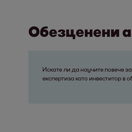
Обезценени 
Искате ли да научите повече з
експертиза като инвеститор в 