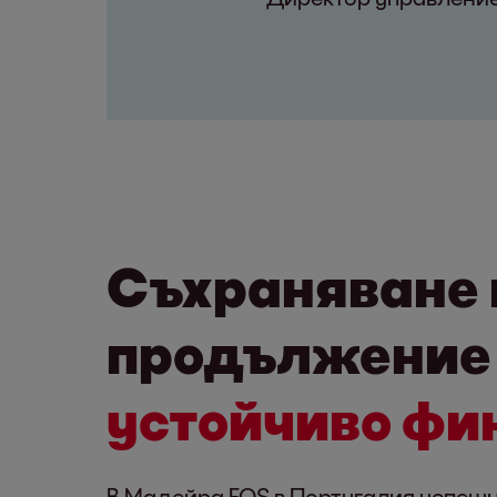
Съхраняване н
продължение 
устойчиво фи
В Мадейра EOS в Португалия успешн