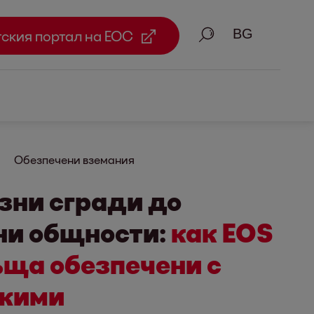
Търсене
тския портал на ЕОС
Обезпечени вземания
зни сгради до
ни общности:
как EOS
ща обезпечени с
жими