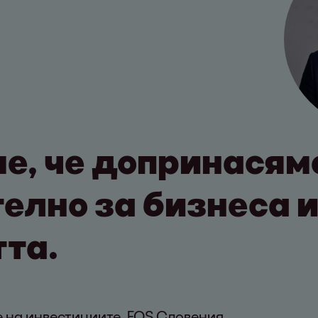
ме, че допринасям
елно за бизнеса 
та.
 на инвестициите, EOS Словения