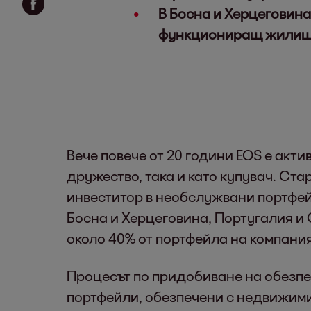
В Босна и Херцеговина
функциониращ жилищен
Вече повече от 20 години EOS е акт
дружество, така и като купувач. Ст
инвеститор в необслужвани портфей
Босна и Херцеговина, Португалия и
около 40% от портфейла на компания
Процесът по придобиване на обезпе
портфейли, обезпечени с недвижими