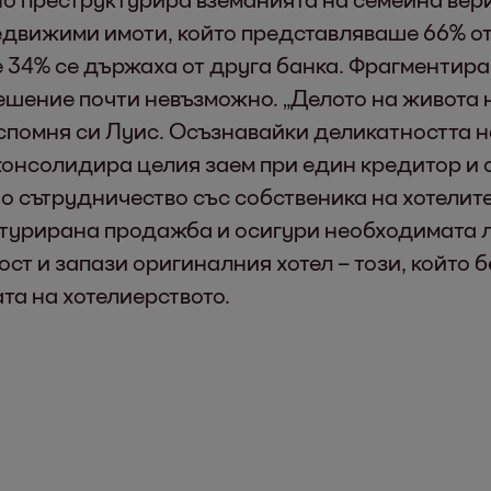
едвижими имоти, който представляваше 66% о
е 34% се държаха от друга банка. Фрагментир
ешение почти невъзможно. „Делото на живота 
 спомня си Луис. Осъзнавайки деликатността н
н консолидира целия заем при един кредитор и 
но сътрудничество със собственика на хотели
уктурирана продажба и осигури необходимата 
ст и запази оригиналния хотел – този, който 
та на хотелиерството.