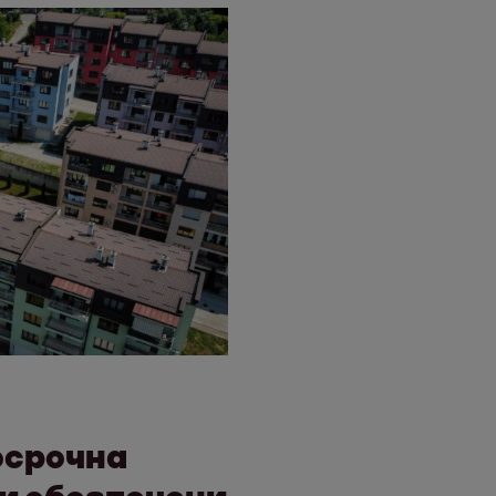
осрочна
ни обезпечени