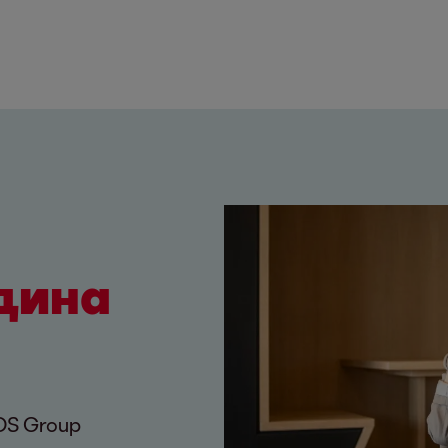
дина
OS Group