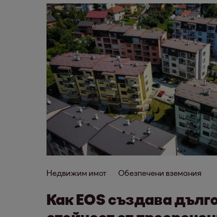
Недвижим имот
Обезпечени вземания
Как EOS създава дълг
стойност от просроче