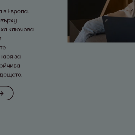
 в Европа.
 върху
аха ключова
и
те
нася за
тойчива
ъдещето.