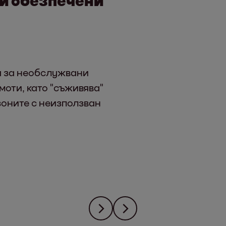
 за необслужвани
оти, като "съживява"
оните с неизползван