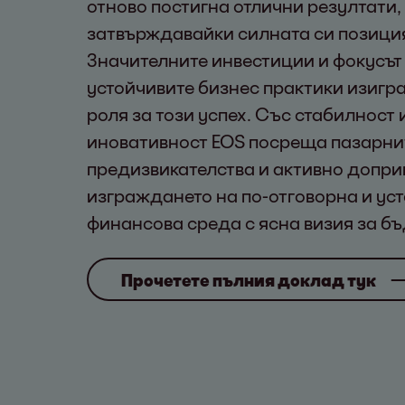
отново постигна отлични резултати,
затвърждавайки силната си позиция
Значителните инвестиции и фокусът
устойчивите бизнес практики изигр
роля за този успех. Със стабилност 
иновативност EOS посреща пазарни
предизвикателства и активно допри
изграждането на по-отговорна и ус
финансова среда с ясна визия за б
Прочетете пълния доклад тук