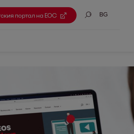
Търсене
тския портал на ЕОС