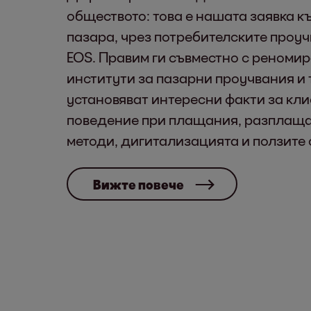
обществото: това е нашата заявка к
пазара, чрез потребителските проу
EOS. Правим ги съвместно с реноми
институти за пазарни проучвания и 
установяват интересни факти за кли
поведение при плащания, разплащ
методи, дигитализацията и ползите 
Вижте повече