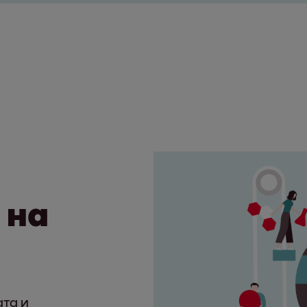
 на
та и