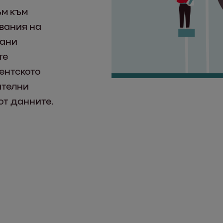
ъм към
чвания на
рани
те
ентското
ателни
от данните.