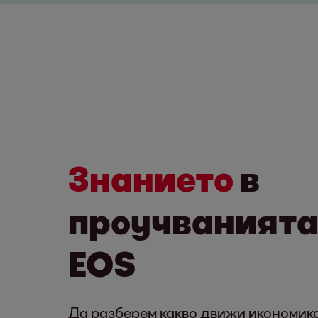
Знанието
в
проучванията
EOS
Да разберем какво движи икономика