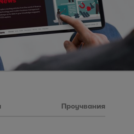
и
Проучвания