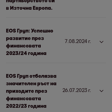
партньорството си
в Източна Европа.
EOS Груп и IFC разширяват
EOS Груп: Успешно
партньорството
си в Източна
развитие през
7.08.2024 г.
Европа.
финансовата
2023/24 година
Хамбург, 10 юни 2026 г.
Нов съвместен механизъм от 400
EOS Груп:
Успешно развитие
ЕOS Груп отбелязва
милиона евро за изкупуване
през финансовата 2023/24
значителен ръст на
на портфейли от необслужвани
година
26.07.2023 г.
приходите през
кредити.
финансовата
Инвестиции в Босна и Херцеговина,
Съобщение за медиите
2022/23 година
България, Хърватия, Полша, Румъния