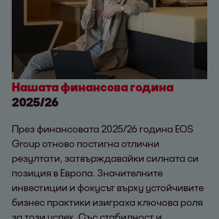
Нашата финансова година
2025/26
През финансовата 2025/26 година EOS
Group отново постигна отлични
резултати, затвърждавайки силната си
позиция в Европа. Значителните
инвестиции и фокусът върху устойчивите
бизнес практики изиграха ключова роля
за този успех. Със стабилност и