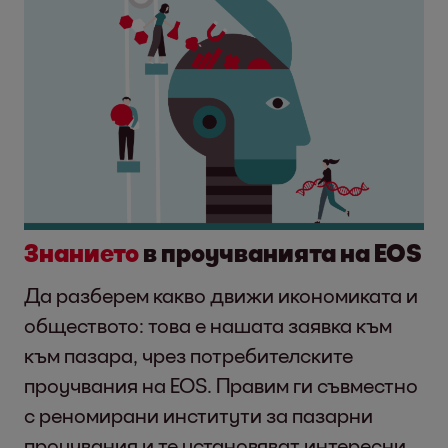
Знанието
в проучванията на EOS
Да разберем какво движи икономиката и
обществото: това е нашата заявка към
към пазара, чрез потребителските
проучвания на EOS. Правим ги съвместно
с реномирани институти за пазарни
проучвания и те установяват интересни