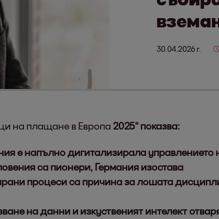
вземан
30.04.2026 г.
ци на плащане в Европа
2025“ показва:
ания е напълно дигитализирала управлението 
овения са пионери, Германия изостава
ирани процеси са причина за лошата дисципл
ване на данни и изкуственият интелект отвар