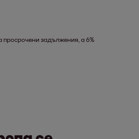
а просрочени задължения, а 6%
ропа се