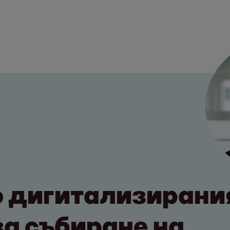
 дигитализирани
за събиране на