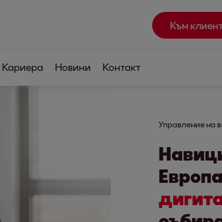
Към клиен
Кариера
Новини
Контакт
Управление на 
Навици
Европа
дигит
събира