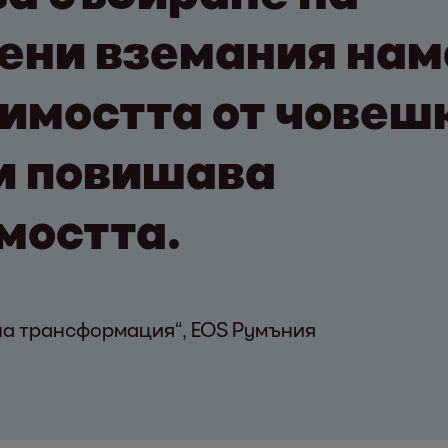
ени вземания на
имостта от човеш
и повишава
мостта.
а трансформация“, EOS Румъния