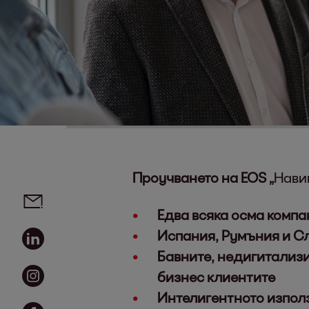
Проучването на EOS „
Нави
Social media links - share article
Email
Едва всяка осма комп
Linkedin
Испания, Румъния и Сл
Бавните, недигитализ
Instagram
бизнес клиентите
Интелигентното използ
Facebook