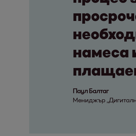
просроч
необход
намеса 
плащае
Паул Балтаг
Мениджър „Дигиталн