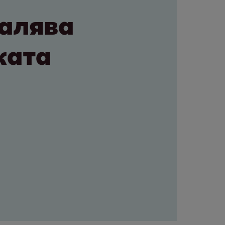
малява
ката