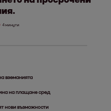
ия.
4 минути
на вземанията
ина на плащане сред
ят нови възможности