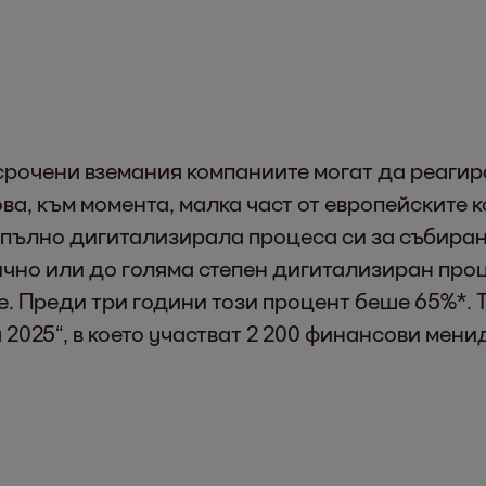
рочени вземания компаниите могат да реагира
а, към момента, малка част от европейските к
напълно дигитализирала процеса си за събира
тично или до голяма степен дигитализиран про
. Преди три години този процент беше 65%*. 
 2025“, в което участват 2 200 финансови мени