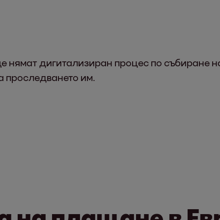
ще нямат дигитализиран процес по събиране н
а проследването им.
 на плащане в Ев