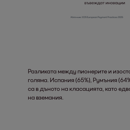
Разликата между пионерите и изост
голяма. Испания (65%), Румъния (64
са в дъното на класацията, като ед
на вземания.