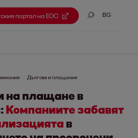
Търсене
тския портал на ЕОС
вземания
Дългове и плащания
 на плащане в
:
Компаниите забавят
ализацията
в
нето на просрочени