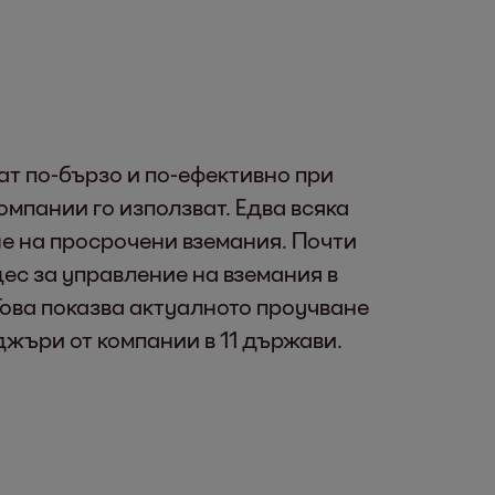
т по-бързо и по-ефективно при
омпании го използват. Едва всяка
не на просрочени вземания. Почти
цес за управление на вземания в
Това показва актуалното проучване
джъри от компании в 11 държави.