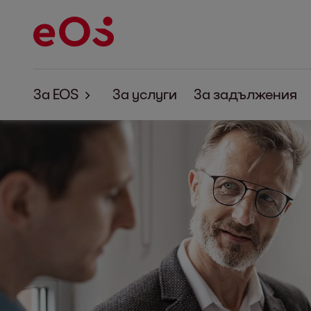
За EOS
За услуги
За задължения
За EOS
Корпоративна отговорност