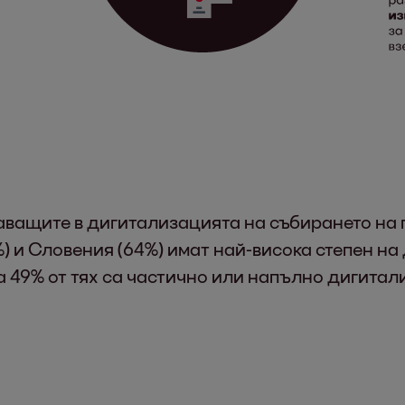
аващите в дигитализацията на събирането на 
%) и Словения (64%) имат най-висока степен н
ва 49% от тях са частично или напълно дигита