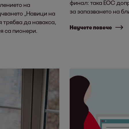
финал: така ЕОС доп
лението на
за запазването на бл
учването „Навици на
я трябва да навакса,
Научете повече
я са пионери.