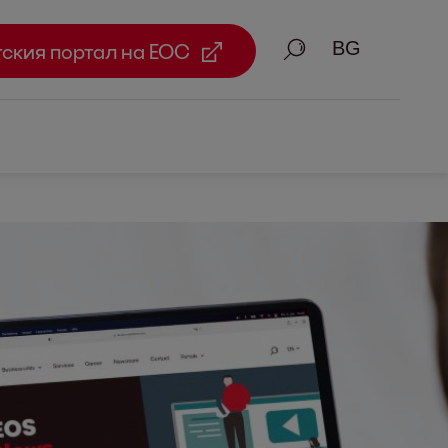
Търсене
тския портал на ЕОС