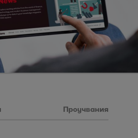
и
Проучвания