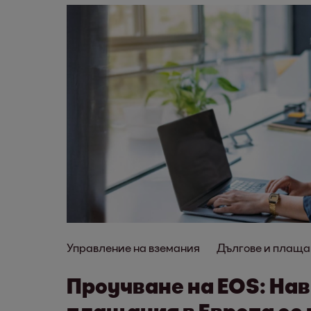
Управление на вземания
Дългове и плаща
Проучване на EOS: На
плащания в Европа се