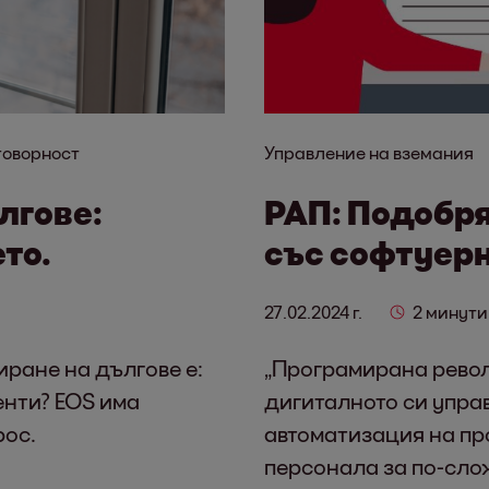
говорност
Управление на вземания
лгове:
РАП: Подобря
то.
със софтуерн
27.02.2024 г.
2 минути
ране на дългове е:
„Програмирана револ
енти? EOS има
дигиталното си упра
рос.
автоматизация на п
персонала за по-сло