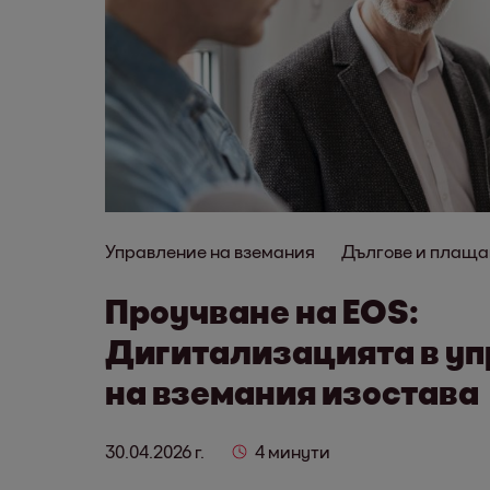
Управление на вземания
Дългове и плаща
Проучване на EOS:
Дигитализацията в у
на вземания изостава
30.04.2026 г.
4 минути