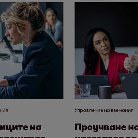
ния
Управление на вземания
виците на
Проучване на
 влошават
настояват з