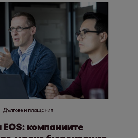
Дългове и плащания
 EOS: компаниите
а по-малко бюрокрация