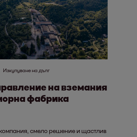
Изкупуване на дълг
правление на вземания
морна фабрика
компания, смело решение и щастлив