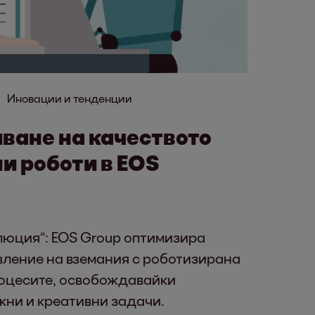
Иновации и тенденции
ване на качеството
и роботи в EOS
юция“: EOS Group оптимизира
вление на вземания с роботизирана
роцесите, освобождавайки
жни и креативни задачи.