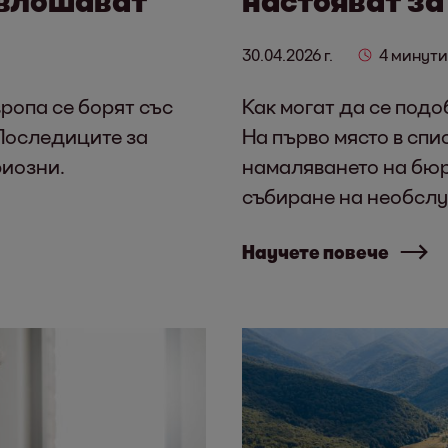
30.04.2026 г.
4 минути
вропа се борят със
Как могат да се подо
Последиците за
На първо място в спи
риозни.
намаляването на бюр
събиране на необслу
Научете повече