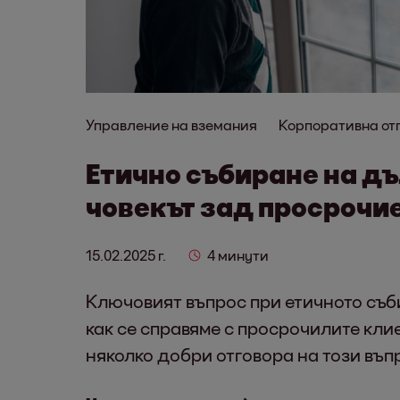
Управление на вземания
Корпоративна от
Етично събиране на дъ
човекът зад просрочие
15.02.2025 г.
4 минути
Ключовият въпрос при етичното съби
как се справяме с просрочилите кли
няколко добри отговора на този въп