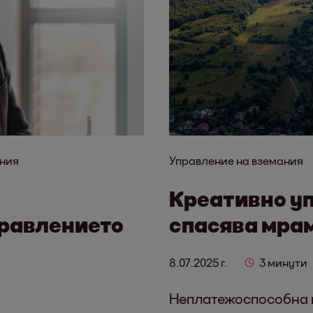
ния
Управление на вземания
Креативно у
правлението
спасява мра
8.07.2025 г.
3 минути
Неплатежоспособна 