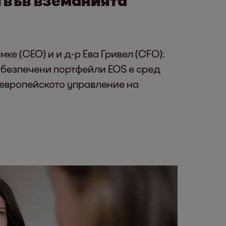
ке (CEO) и и д-р Ева Гривел (CFO):
обезпечени портфейли EOS е сред
 европейското управление на