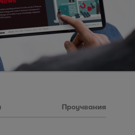
и
Проучвания