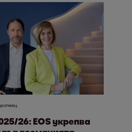
вропеец
25/26: EOS укрепва
 във вземанията