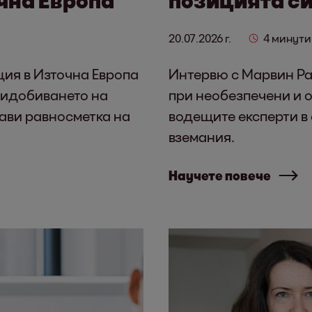
20.07.2026 г.
4 минути
ция в Източна Европа
Интервю с Марвин Рам
ридобиването на
при необезпечени и 
рави равносметка на
водещите експерти в
вземания.
Научете повече