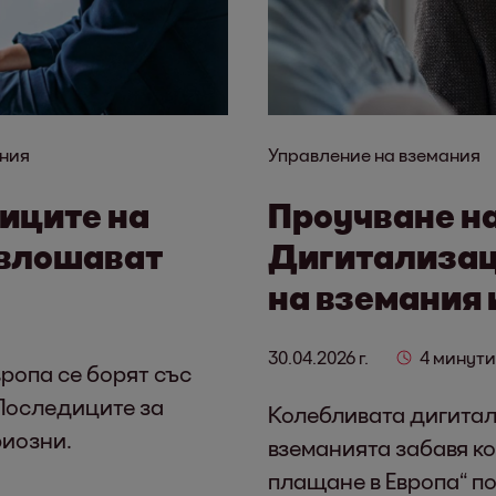
ния
Управление на вземания
виците на
Проучване на
 влошават
Дигитализац
на вземания 
30.04.2026 г.
4 минути
вропа се борят със
Последиците за
Колебливата дигитал
риозни.
вземанията забавя к
плащане в Европа“ по