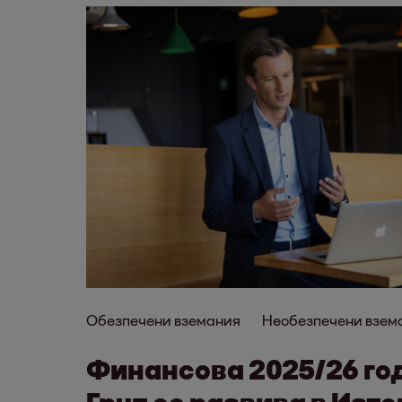
Обезпечени вземания
Необезпечени взем
Финансова 2025/26 го
Груп се развива в Изт