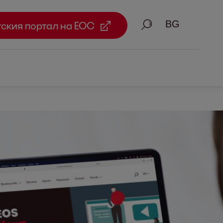
Търсене
тския портал на ЕОС