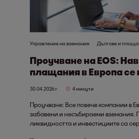
Управление на вземания
Дългове и плаща
Проучване на EOS: На
плащания в Европа се
30.04.2026 г.
4 минути
Проучване: Все повече компании в Е
забавени и несъбираеми вземания. 
ликвидността и инвестициите са се