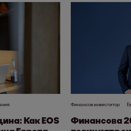
ания
Финансов инвеститор
Е
дина: Как EOS
Финансова 20
очна Европа
позицията си