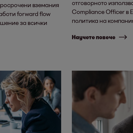
отговорното използва
просрочени вземания
Compliance Officer в
аботи forward flow
политика на компани
ешение за всички
Научете повече