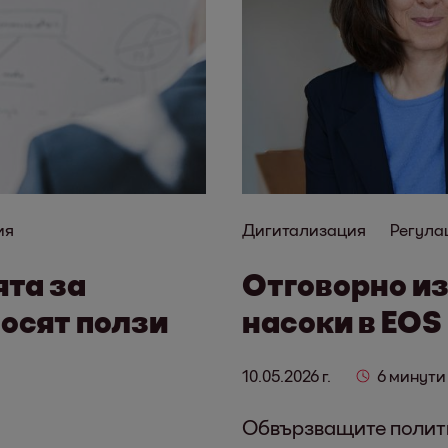
ия
Дигитализация
Регула
та за
Отговорно из
осят ползи
насоки в EOS
10.05.2026 г.
6 минути
Обвързващите полит