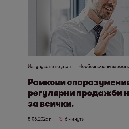
Изкупуване на дълг
Необезпечени вземан
Рамкови споразумения
регулярни продажби н
за всички.
8.06.2026 г.
6 минути